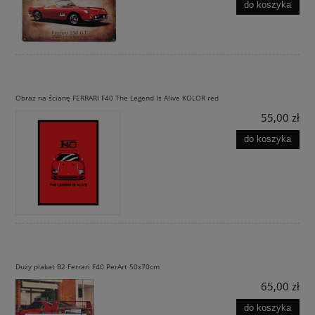
do koszyka
Obraz na ścianę FERRARI F40 The Legend Is Alive KOLOR red
55,00 zł
do koszyka
Duży plakat B2 Ferrari F40 PerArt 50x70cm
65,00 zł
do koszyka