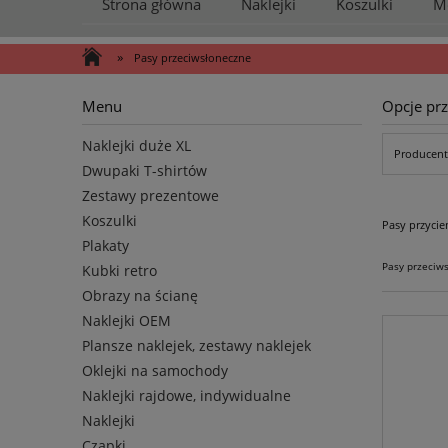
Strona główna
Naklejki
Koszulki
M
»
Pasy przeciwsłoneczne
Menu
Opcje prz
Naklejki duże XL
Producent:
Dwupaki T-shirtów
Zestawy prezentowe
Koszulki
Pasy przyci
Plakaty
Pasy przeciw
Kubki retro
Obrazy na ścianę
Naklejki OEM
Plansze naklejek, zestawy naklejek
Oklejki na samochody
Naklejki rajdowe, indywidualne
Naklejki
Czapki