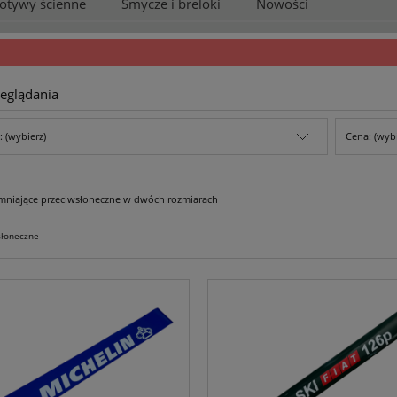
otywy ścienne
Smycze i breloki
Nowości
eglądania
 (wybierz)
Cena: (wybi
emniające przeciwsłoneczne w dwóch rozmiarach
słoneczne