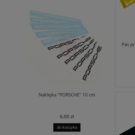
Pas p
a" 5,5 cm
Naklejka "PORSCHE" 10 cm
Koszu
6,00 zł
do koszyka