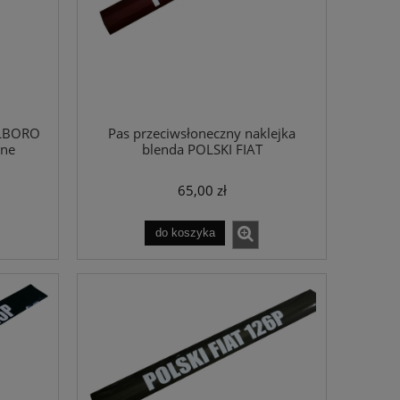
RLBORO
Pas przeciwsłoneczny naklejka
nne
blenda POLSKI FIAT
65,00 zł
do koszyka