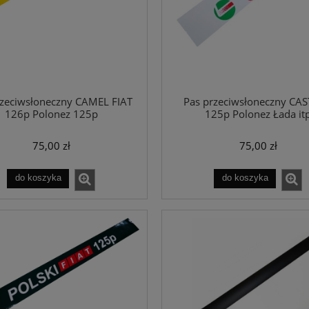
rzeciwsłoneczny CAMEL FIAT
Pas przeciwsłoneczny CA
126p Polonez 125p
125p Polonez Łada it
75,00 zł
75,00 zł
do koszyka
do koszyka
lka POLO Logotyp MIX
Koszulka POLO Logotyp Bublewic
105,00 zł
105,00 zł
do koszyka
do koszyka