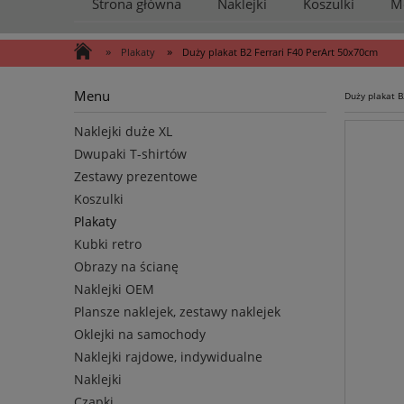
Strona główna
Naklejki
Koszulki
M
»
»
Plakaty
Duży plakat B2 Ferrari F40 PerArt 50x70cm
Menu
Duży plakat B
Naklejki duże XL
Dwupaki T-shirtów
Zestawy prezentowe
Koszulki
Plakaty
Kubki retro
Obrazy na ścianę
Naklejki OEM
Plansze naklejek, zestawy naklejek
Oklejki na samochody
Naklejki rajdowe, indywidualne
Naklejki
Czapki