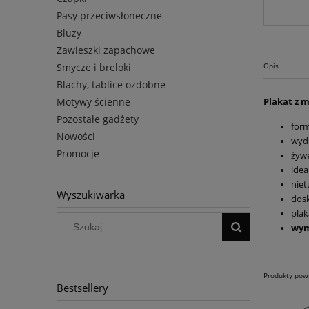
Pasy przeciwsłoneczne
Bluzy
Zawieszki zapachowe
Smycze i breloki
Opis
Blachy, tablice ozdobne
Motywy ścienne
Plakat z 
Pozostałe gadżety
for
Nowości
wyd
Promocje
żywe
idea
niet
Wyszukiwarka
dosk
plak
wym
Produkty pow
Bestsellery