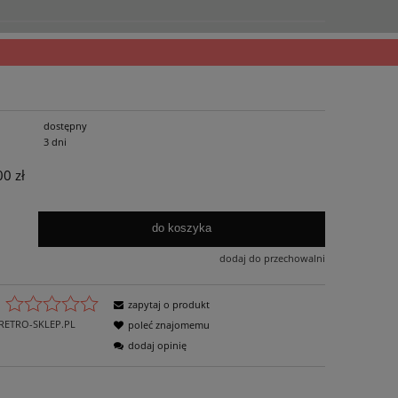
dostępny
3 dni
00 zł
do koszyka
dodaj do przechowalni
zapytaj o produkt
RETRO-SKLEP.PL
poleć znajomemu
dodaj opinię