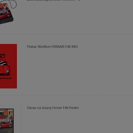
Plakat 30x40cm FERRARI F40 RED
lka POLO Logotyp MIX
Koszulka POLO Logotyp Bublewic
Obraz na ścianę Ferrari F40 PerArt
105,00 zł
105,00 zł
do koszyka
do koszyka