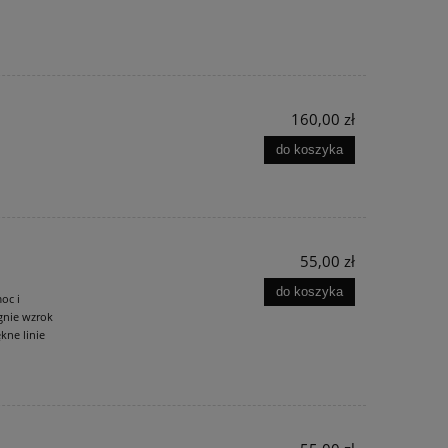
160,00 zł
do koszyka
55,00 zł
do koszyka
oc i
gnie wzrok
kne linie