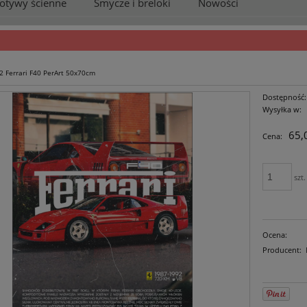
otywy ścienne
Smycze i breloki
Nowości
2 Ferrari F40 PerArt 50x70cm
Dostępność:
Wysyłka w:
65,
Cena:
szt.
Ocena:
Producent: