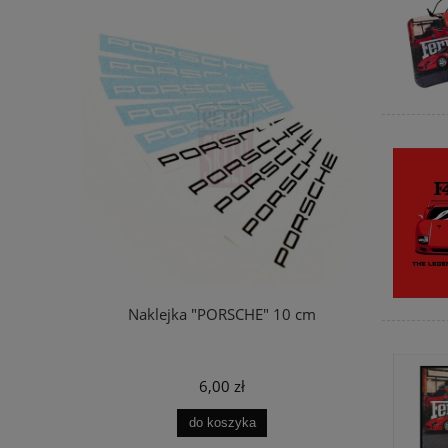
a" 5,5 cm
Naklejka "PORSCHE" 10 cm
Koszu
6,00 zł
do koszyka