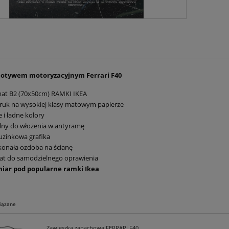
motywem motoryzacyjnym Ferrari F40
mat B2 (70x50cm) RAMKI IKEA
ruk na wysokiej klasy matowym papierze
 i ładne kolory
lny do włożenia w antyramę
uzinkowa grafika
onała ozdoba na ścianę
at do samodzielnego oprawienia
iar pod popularne ramki Ikea
iązane
Zawieszka zapachowa FERRARI F40