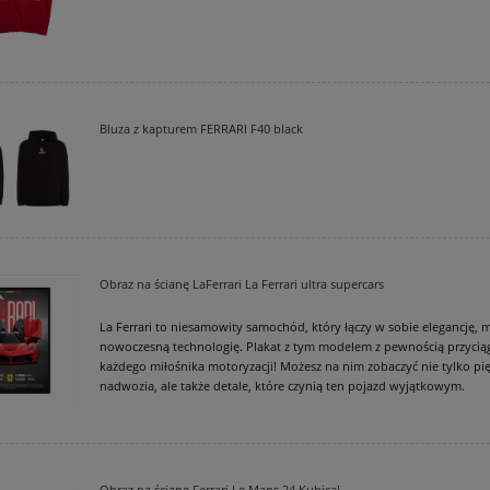
Bluza z kapturem FERRARI F40 black
Obraz na ścianę LaFerrari La Ferrari ultra supercars
La Ferrari to niesamowity samochód, który łączy w sobie elegancję, m
nowoczesną technologię. Plakat z tym modelem z pewnością przycią
każdego miłośnika motoryzacji! Możesz na nim zobaczyć nie tylko pię
nadwozia, ale także detale, które czynią ten pojazd wyjątkowym.
Obraz na ścianę Ferrari Le Mans 24 Kubica!