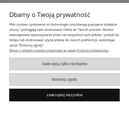
Dbamy o Twoją prywatność
Pliki cookies i pokrewne im technologie umożliwiają poprawne działanie
strony i pomagają nam dostosować ofertę do Twoich potrzeb. Możesz
zaakceptować wykorzystanie przez nas wszystkich tych plików i przejść do
sklepu lub dostosować użycie plików do swoich preferencji, wybierając
opcję "Dostosuj zgody".
Więcej o plikach cookies przeczytasz w naszej Polityce prywatności.
zaakceptuj tylko niezbędne
dostosuj zgody
Naklejka żelowa "M POWER 6B" na gałkę lewarka
zmiany biegów 30 x 33 mm
zaakceptuj wszystkie
18,00 zł
do koszyka