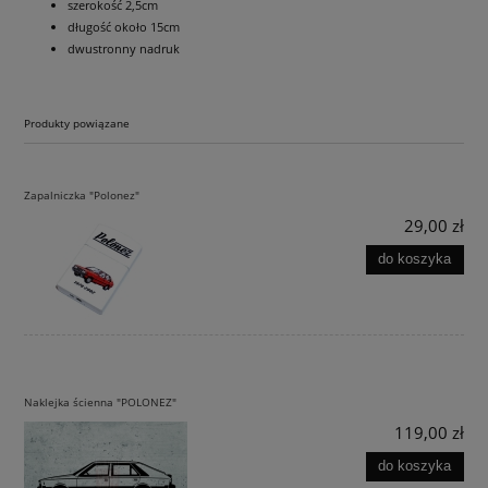
szerokość 2,5cm
długość około 15cm
dwustronny nadruk
Produkty powiązane
Zapalniczka "Polonez"
29,00 zł
do koszyka
Naklejka ścienna "POLONEZ"
119,00 zł
do koszyka