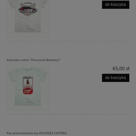
do koszyka
Koszulka t-shirt "Porucznik Borewicz"
65,00 zł
do koszyka
Pas przeciwsłoneczny POLONEZ CASTROL