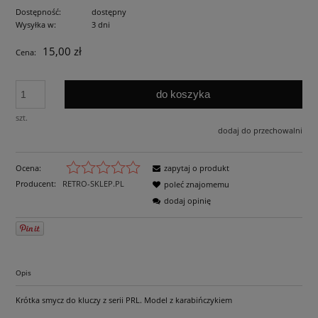
Dostępność:
dostępny
Wysyłka w:
3 dni
15,00 zł
Cena:
do koszyka
szt.
dodaj do przechowalni
Ocena:
zapytaj o produkt
Producent:
RETRO-SKLEP.PL
poleć znajomemu
dodaj opinię
Opis
Krótka smycz do kluczy z serii PRL. Model z karabińczykiem