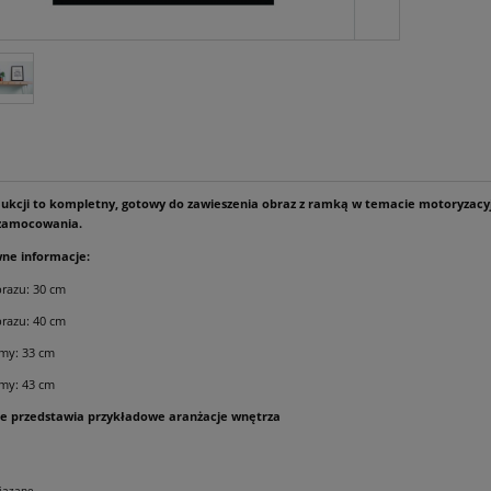
ukcji to kompletny, gotowy do zawieszenia obraz z ramką w temacie motoryzacyjn
 zamocowania.
ne informacje:
razu: 30 cm
razu: 40 cm
amy: 33 cm
my: 43 cm
ne przedstawia przykładowe aranżacje wnętrza
iązane