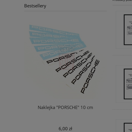
Bestsellery
a" 5,5 cm
Naklejka "PORSCHE" 10 cm
Koszu
6,00 zł