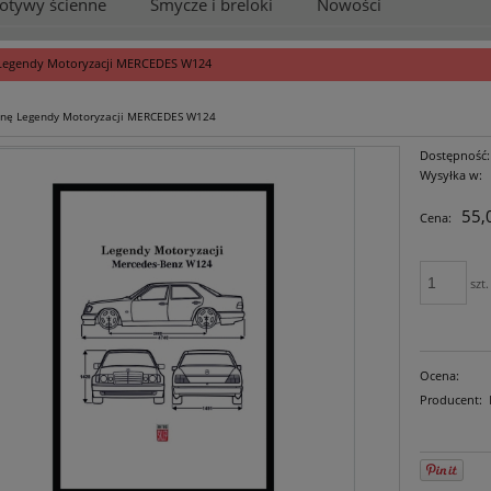
otywy ścienne
Smycze i breloki
Nowości
 Legendy Motoryzacji MERCEDES W124
anę Legendy Motoryzacji MERCEDES W124
Dostępność:
Wysyłka w:
55,
Cena:
szt.
Ocena:
Producent: