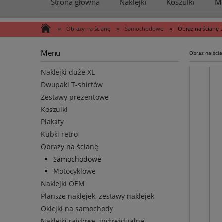
Strona główna
Naklejki
Koszulki
M
»
»
»
Obrazy na ścianę
Samochodowe
Obraz na ścianę
Menu
Obraz na ści
Naklejki duże XL
Dwupaki T-shirtów
Zestawy prezentowe
Koszulki
Plakaty
Kubki retro
Obrazy na ścianę
Samochodowe
Motocyklowe
Naklejki OEM
Plansze naklejek, zestawy naklejek
Oklejki na samochody
Naklejki rajdowe, indywidualne