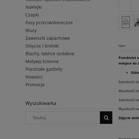
Naklejki
Czapki
Pasy przeciwsłoneczne
Bluzy
Zawieszki zapachowe
Smycze i breloki
Opis
Blachy, tablice ozdobne
Przedmiot a
Motywy ścienne
miejsce do
Pozostałe gadżety
Głów
Nowości
Szerokość ob
Promocje
Wysokość ob
Szerokość r
Wyszukiwarka
Wysokość ra
Zdjęcie dol
Produkty pow