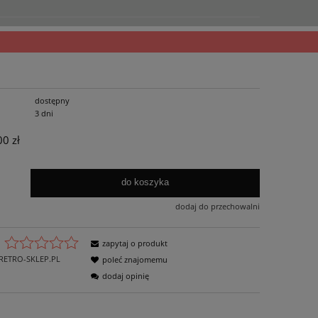
dostępny
3 dni
00 zł
do koszyka
dodaj do przechowalni
zapytaj o produkt
RETRO-SKLEP.PL
poleć znajomemu
dodaj opinię