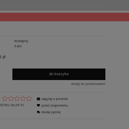
dostępny
3 dni
 zł
do koszyka
dodaj do przechowalni
zapytaj o produkt
RETRO-SKLEP.PL
poleć znajomemu
dodaj opinię