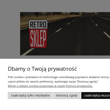
Dbamy o Twoją prywatność
Pomoc
Dostawa
Pliki cookies i pokrewne im technologie umożliwiają poprawne działanie strony
użycie plików do swoich preferencji, wybierając opcję "Dostosuj zgody".
Regulamin
Sposoby płat
Więcej o plikach cookies przeczytasz w naszej Polityce prywatności.
Tabela rozmiarów
Koszty dosta
Zwroty i reklamacje
zaakceptuj tylko niezbędne
dostosuj zgody
zaakceptuj wszys
Polityka prywatności