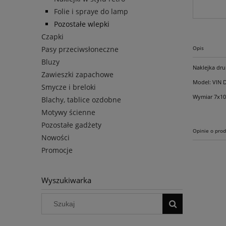
Folie i spraye do lamp
Pozostałe wlepki
Czapki
Pasy przeciwsłoneczne
Opis
Bluzy
Naklejka dr
Zawieszki zapachowe
Model: VIN 
Smycze i breloki
Wymiar 7x1
Blachy, tablice ozdobne
Motywy ścienne
Pozostałe gadżety
Opinie o prod
Nowości
Promocje
Wyszukiwarka