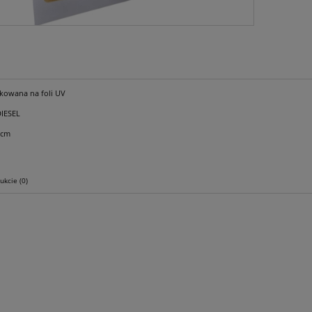
ukowana na foli UV
DIESEL
0cm
ukcie (0)