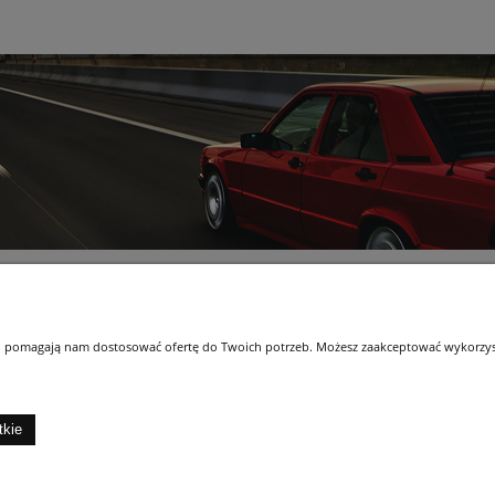
Moje konto
 i pomagają nam dostosować ofertę do Twoich potrzeb. Możesz zaakceptować wykorzysta
ności
Twoje zamówienia
wy
Ustawienia konta
Przechowalnia
tkie