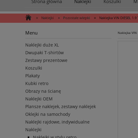
Strona główna
Naklejki
Koszulki
M
»
»
»
Naklejki
Pozostałe wlepki
Naklejka VIN DIESEL 1.9
Menu
Naklejka VIN 
Naklejki duże XL
Dwupaki T-shirtów
Zestawy prezentowe
Koszulki
Plakaty
Kubki retro
Obrazy na ścianę
Naklejki OEM
Plansze naklejek, zestawy naklejek
Oklejki na samochody
Naklejki rajdowe, indywidualne
Naklejki
Naklejki w stylu retro