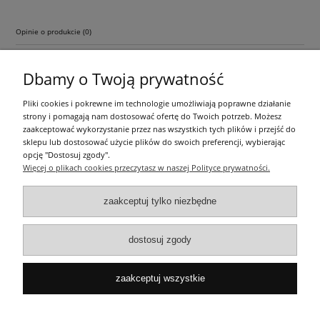
Opinie o produkcie (0)
Dbamy o Twoją prywatność
Pliki cookies i pokrewne im technologie umożliwiają poprawne działanie
strony i pomagają nam dostosować ofertę do Twoich potrzeb. Możesz
zaakceptować wykorzystanie przez nas wszystkich tych plików i przejść do
sklepu lub dostosować użycie plików do swoich preferencji, wybierając
Pomoc
opcję "Dostosuj zgody".
Więcej o plikach cookies przeczytasz w naszej Polityce prywatności.
Dostawa
zaakceptuj tylko niezbędne
Moje konto
dostosuj zgody
O firmie
zaakceptuj wszystkie
pokaż pełną wersję strony
Kosmetyki samochodowe, części samochodowe, youngtimer, oldtimer,