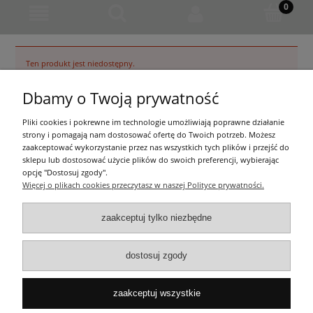
Ten produkt jest niedostępny.
Dbamy o Twoją prywatność
Pliki cookies i pokrewne im technologie umożliwiają poprawne działanie
strony i pomagają nam dostosować ofertę do Twoich potrzeb. Możesz
zaakceptować wykorzystanie przez nas wszystkich tych plików i przejść do
sklepu lub dostosować użycie plików do swoich preferencji, wybierając
Pomoc
opcję "Dostosuj zgody".
Więcej o plikach cookies przeczytasz w naszej Polityce prywatności.
Dostawa
zaakceptuj tylko niezbędne
Moje konto
dostosuj zgody
O firmie
zaakceptuj wszystkie
pokaż pełną wersję strony