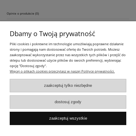
Opinie o produkcie (0)
Dbamy o Twoją prywatność
Pliki cookies i pokrewne im technologie umożliwiają poprawne działanie
strony i pomagają nam dostosować ofertę do Twoich potrzeb. Możesz
zaakceptować wykorzystanie przez nas wszystkich tych plików i przejść do
sklepu lub dostosować użycie plików do swoich preferencji, wybierając
Pomoc
opcję "Dostosuj zgody".
Więcej o plikach cookies przeczytasz w naszej Polityce prywatności.
Dostawa
zaakceptuj tylko niezbędne
Moje konto
dostosuj zgody
O firmie
zaakceptuj wszystkie
pokaż pełną wersję strony
Kosmetyki samochodowe, części samochodowe, youngtimer, oldtimer,