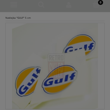
Naklejka "GULF" 5 cm