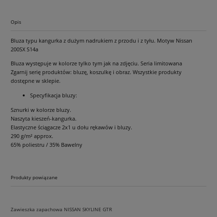
Opis
Bluza typu kangurka z dużym nadrukiem z przodu i z tyłu. Motyw Nissan
200SX S14a
Bluza występuje w kolorze tylko tym jak na zdjęciu. Seria limitowana
Zgarnij serię produktów: bluzę, koszulkę i obraz. Wszystkie produkty
dostępne w sklepie.
Specyfikacja bluzy:
Sznurki w kolorze bluzy.
Naszyta kieszeń-kangurka.
Elastyczne ściągacze 2x1 u dołu rękawów i bluzy.
290 g/m² approx.
65% poliestru / 35% Bawelny
Produkty powiązane
Zawieszka zapachowa NISSAN SKYLINE GTR