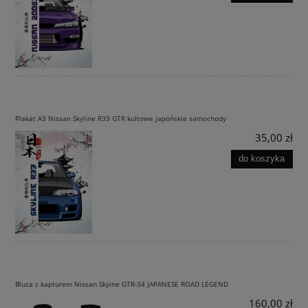
Plakat A3 Nissan Skyline R33 GTR kultowe japońskie samochody
35,00 zł
do koszyka
Bluza z kapturem Nissan Skyine GTR-34 JAPANESE ROAD LEGEND
160,00 zł