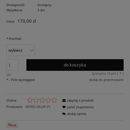
Dostępność:
dostępny
Wysyłka w:
3 dni
170,00 zł
Cena:
*
Rozmiar:
do koszyka
Zyskujesz
10
pkt [
?
]
szt.
*
- Pole wymagane
dodaj do przechowalni
Ocena:
zapytaj o produkt
Producent:
RETRO-SKLEP.PL
poleć znajomemu
dodaj opinię