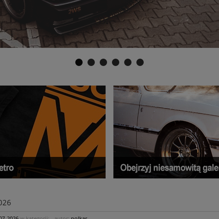
026
07-2026
w kategorii:
-
autor:
polkar