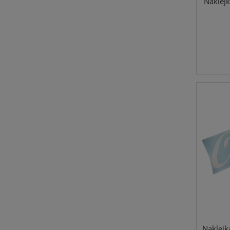
Naklej
Naklej