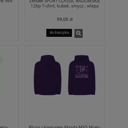
WB 964
Zestaw SPORT CLASSIC RADOMSKIE
126p T-shirt, kubek, smycz , wlepa
99,00 zł
do koszyka
eria
Bluza z kapturem Mazda MX5 Miatu