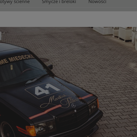
otywy ścienne
Smycze i breloki
Nowości