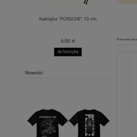
a" 5,5 cm
Naklejka "PORSCHE" 10 cm
Koszu
Polecane pro
6,00 zł
do koszyka
Nowości