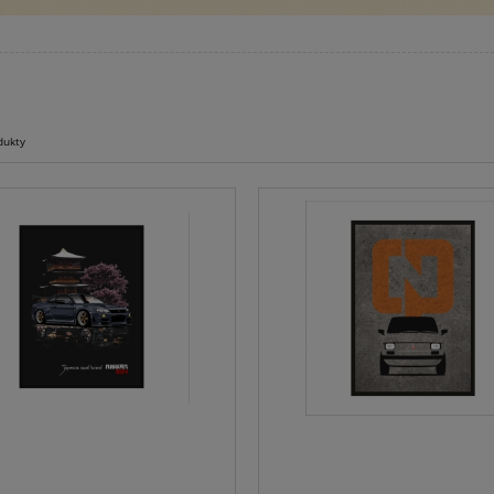
lka POLO Logotyp MIX
Koszulka POLO Logotyp Bublewic
dukty
105,00 zł
105,00 zł
do koszyka
do koszyka