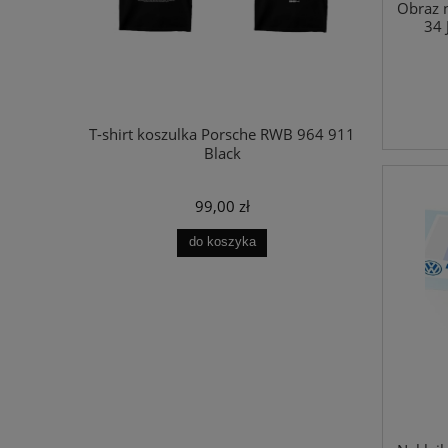
Obraz n
34
ES BENZ G
T-shirt koszulka Porsche RWB 964 911
Black
99,00 zł
do koszyka