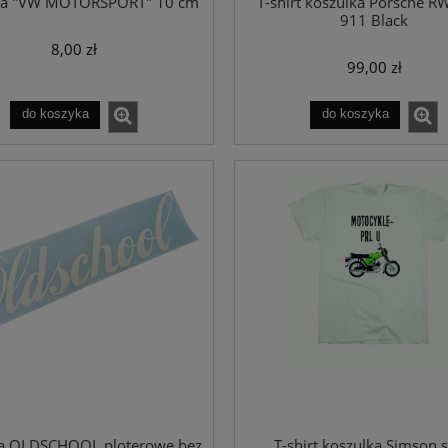
ka "VW MOTORSPORT" 10 cm
T-shirt koszulka Porsche R
911 Black
8,00 zł
99,00 zł
do koszyka
do koszyka
ka OLDSCHOOL ploterowe bez
T-shirt koszulka Simson s