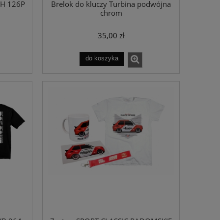
CH 126P
Brelok do kluczy Turbina podwójna
chrom
35,00 zł
do koszyka