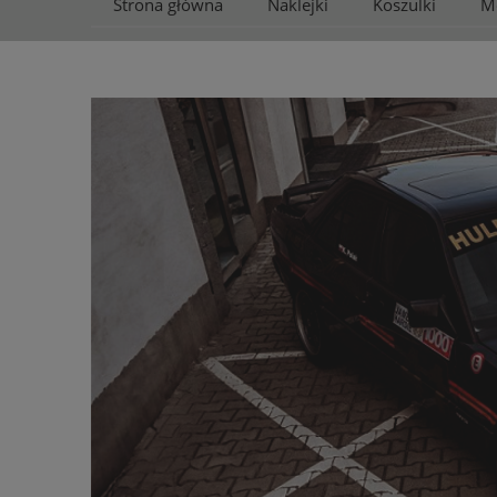
Strona główna
Naklejki
Koszulki
M